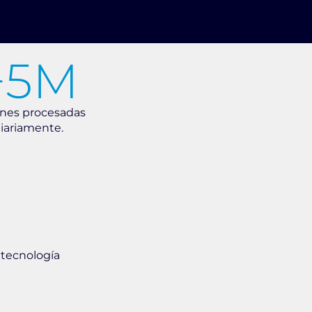
+
5
M
nes procesadas
iariamente.
 tecnología