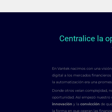
Centralice la 
En Vantek nacimos con una visión c
digital a los mercados financieros
la automatización era una promesa
Donde otros veían complejidad, n
oportunidad. Así empezó nuestro 
innovación
y la
convicción
de que
la forma en que operan las finanza