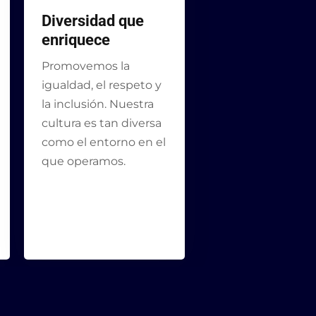
Diversidad que
enriquece
Promovemos la
igualdad, el respeto y
la inclusión. Nuestra
cultura es tan diversa
como el entorno en el
que operamos.