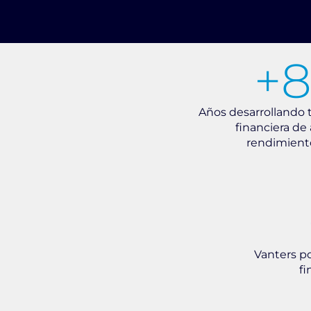
+
Años desarrollando 
financiera de 
rendimient
Vanters p
fi