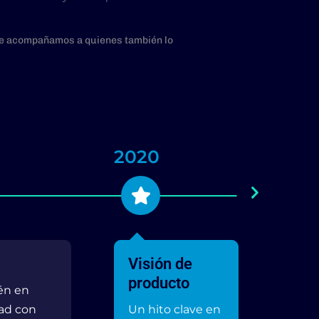
e acompañamos a quienes también lo
2020
202
Visión de
Pe
producto
én en
Nue
ad con
Un hito clave en
tec