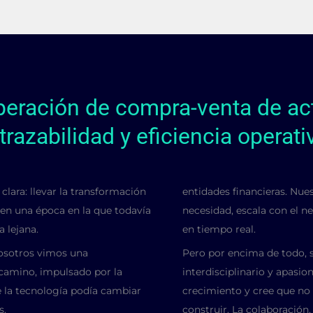
operación de compra-venta de act
trazabilidad y eficiencia operati
lara: llevar la transformación
entidades financieras. Nue
 en una época en la que todavía
necesidad, escala con el n
 lejana.
en tiempo real.
osotros vimos una
Pero por encima de todo, 
camino, impulsado por la
interdisciplinario y apasi
 la tecnología podía cambiar
crecimiento y cree que no
s.
construir. La colaboración