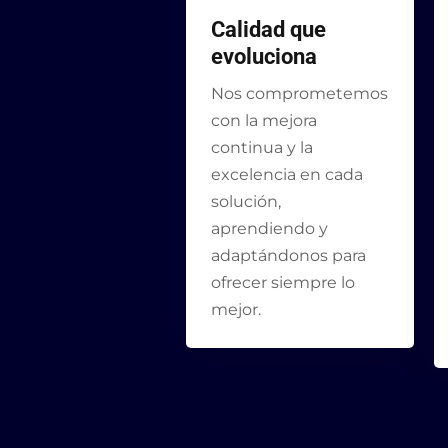
Calidad que
evoluciona
Nos comprometemos
con la mejora
continua y la
excelencia en cada
solución,
aprendiendo y
adaptándonos para
ofrecer siempre lo
mejor.