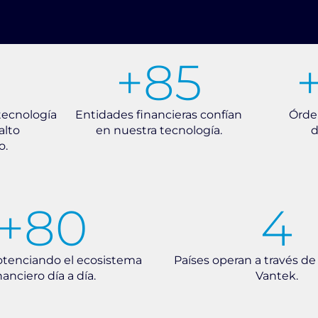
8
+
85
tecnología
Entidades financieras confían
Órde
alto
en nuestra tecnología.
d
o.
+
80
4
otenciando el ecosistema
Países operan a través de
nanciero día a día.
Vantek.