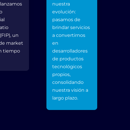
 lanzamos
nuestra
con
o
evolución:
nue
ial
pasamos de
mer
atio
brindar servicios
Bols
 (FIP), un
a convertirnos
de 
 de market
en
emp
n tiempo
desarrolladores
oper
de productos
de 
tecnológicos
propios,
consolidando
nuestra visión a
largo plazo.