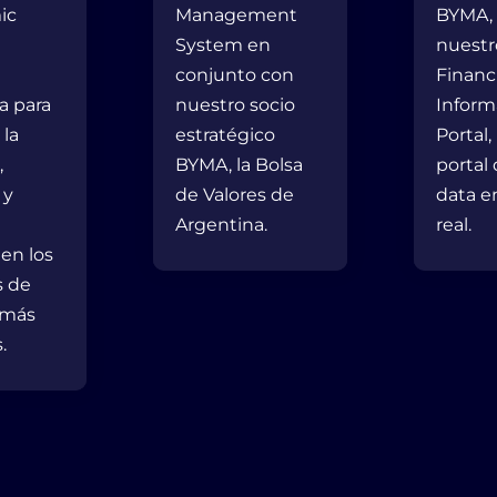
ic
Management
BYMA,
System en
nuestr
conjunto con
Financ
a para
nuestro socio
Inform
 la
estratégico
Portal,
,
BYMA, la Bolsa
portal
 y
de Valores de
data e
Argentina.
real.
 en los
 de
 más
.