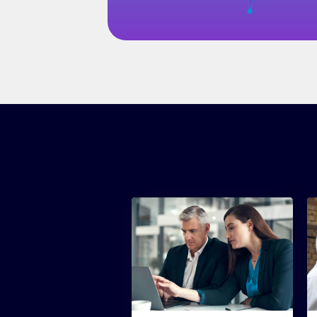
Hacer ÁGIL
eemos que
Somos ágiles y nos movemo
adaptable a los cambios,
ropia
Siendo la calidad nuestra
rápidamente de ellos.