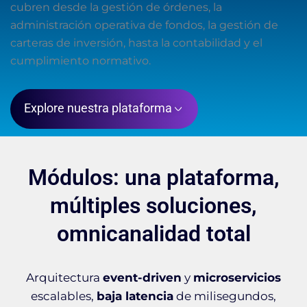
cubren desde la gestión de órdenes, la
administración operativa de fondos, la gestión de
carteras de inversión, hasta la contabilidad y el
cumplimiento normativo.
Explore nuestra plataforma
Módulos: una plataforma,
múltiples soluciones,
omnicanalidad total
Arquitectura
event-driven
y
microservicios
escalables,
baja latencia
de milisegundos,