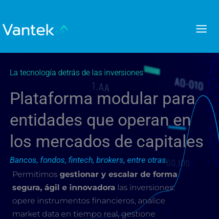
Ir
al
contenido
Home
La tecnología detrás de las inversiones
Plataforma modular para
entidades que operan en
los mercados de capitales
Bancos, fondos, fintech, brokers, entre otras.
Permitimos
gestionar y escalar de forma
segura, ágil e innovadora
las inversiones:
opere instrumentos financieros, analice
market data en tiempo real, gestione