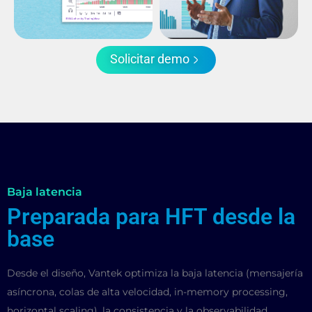
Solicitar demo
Baja latencia
Preparada para HFT desde la
base
Desde el diseño, Vantek optimiza la baja latencia (mensajería
asíncrona, colas de alta velocidad, in-memory processing,
horizontal scaling), la consistencia y la observabilidad