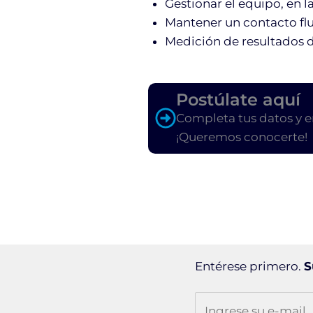
Gestionar el equipo, en la
Mantener un contacto flui
Medición de resultados d
Postúlate aquí
Completa tus datos y e
¡Queremos conocerte!
Entérese primero.
S