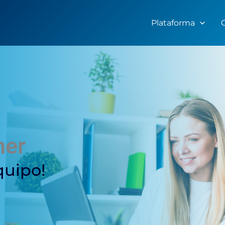
Plataforma
ner
q
u
i
p
o
!