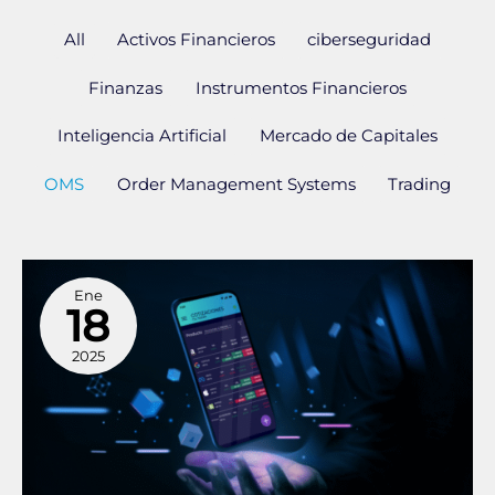
All
Activos Financieros
ciberseguridad
Finanzas
Instrumentos Financieros
Inteligencia Artificial
Mercado de Capitales
OMS
Order Management Systems
Trading
La
Ene
evolución
18
de
los
2025
Order
Management
Systems
(OMS)
en