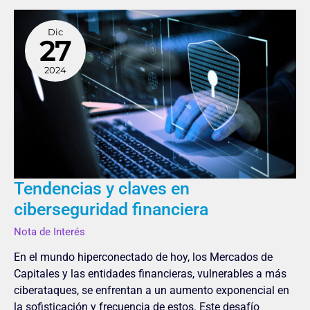
Tendencias
Dic
y
27
claves
en
2024
ciberseguridad
financiera
Tendencias y claves en
ciberseguridad financiera
Nota de Interés
En el mundo hiperconectado de hoy, los Mercados de
Capitales y las entidades financieras, vulnerables a más
ciberataques, se enfrentan a un aumento exponencial en
la sofisticación y frecuencia de estos. Este desafío