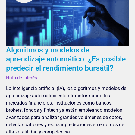
aprendizaje
automático:
¿Es
posible
predecir
el
rendimiento
Algoritmos y modelos de
bursátil?
aprendizaje automático: ¿Es posible
predecir el rendimiento bursátil?
Nota de Interés
La inteligencia artificial (IA), los algoritmos y modelos de
aprendizaje automático están transformando los
mercados financieros. Instituciones como bancos,
brokers, fondos y fintech ya están empleando modelos
avanzados para analizar grandes volúmenes de datos,
detectar patrones y realizar predicciones en entornos de
alta volatilidad y competencia.