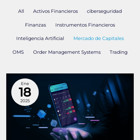
All
Activos Financieros
ciberseguridad
Finanzas
Instrumentos Financieros
Inteligencia Artificial
Mercado de Capitales
OMS
Order Management Systems
Trading
La
Ene
evolución
18
de
los
2025
Order
Management
Systems
(OMS)
en