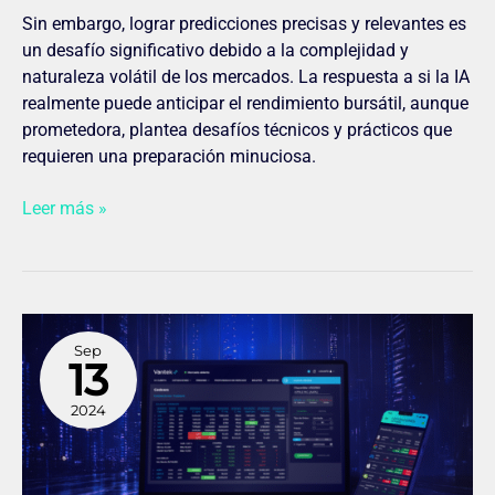
Sin embargo, lograr predicciones precisas y relevantes es
un desafío significativo debido a la complejidad y
naturaleza volátil de los mercados. La respuesta a si la IA
realmente puede anticipar el rendimiento bursátil, aunque
prometedora, plantea desafíos técnicos y prácticos que
requieren una preparación minuciosa.
Leer más »
La
Sep
transformación
13
digital
en
2024
entidades
financieras:
un