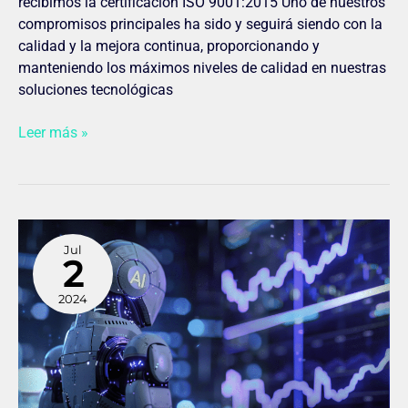
recibimos la certificación ISO 9001:2015 Uno de nuestros
compromisos principales ha sido y seguirá siendo con la
calidad y la mejora continua, proporcionando y
manteniendo los máximos niveles de calidad en nuestras
soluciones tecnológicas
Leer más »
La
Jul
inteligencia
2
artificial
y
2024
el
trading
¿Cuáles
son
los